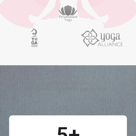
experiența mea în cifre
Meditez din 2015 și predau yoga din 2021.
5
+