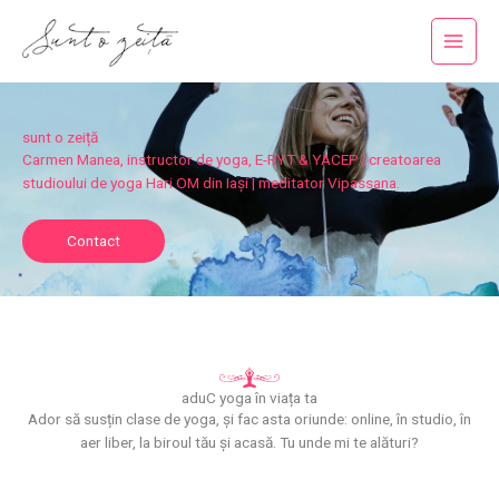
Skip
to
content
sunt o zeiță
Carmen Manea, instructor de yoga, E-RYT & YACEP | creatoarea
studioului de yoga Hari OM din Iași | meditator Vipassana.
Contact
aduC yoga în viața ta
Ador să susțin clase de yoga, și fac asta oriunde: online, în studio, în
aer liber, la biroul tău și acasă. Tu unde mi te alături?