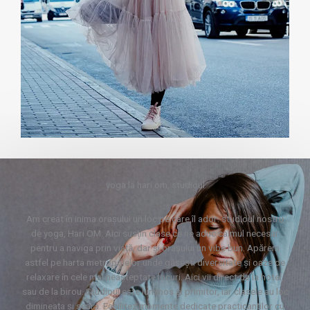
yoga la hari om, studioul
Am creat în inima orașului un loc pe care îl ador: studioul nostru
de yoga, Hari OM. Aici susțin clase ce ne aduc calmul necesar
pentru a naviga prin viață, dar și orașului un vibe bun. Apărem
astfel pe harta metropolelor unde găsești diversitate și oaze de
relaxare în cele mai neașteptate locuri. Aici vii direct de la hotel,
sau de la birou. Studioul este luminos și primitor, iar clasele au loc
dimineața și seara. Facilitez momente dedicate practicanților cu